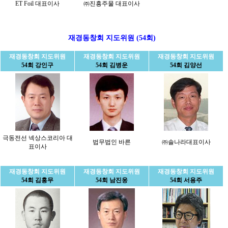
ET Foil 대표이사
㈜진흥주물 대표이사
재경동창회 지도위원 (54회)
재경동창회 지도위원
재경동창회 지도위원
재경동창회 지도위원
54회 강인구
54회 김병운
54회 김양선
극동전선 넥상스코리아 대
법무법인 바른
㈜솔나라대표이사
표이사
재경동창회 지도위원
재경동창회 지도위원
재경동창회 지도위원
54회 김홍무
54회 남진웅
54회 서용주