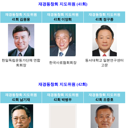
재경동창회 지도위원 (41회)
재경동창회 지도위원
재경동창회 지도위원
재경동창회 지도위원
41회 김원웅
41회 이양희
41회 정구종
한일독립운동가단체 연합
동서대학교 일본연구센터
한국사료협회회장
회회장
고문
재경동창회 지도위원 (42회)
재경동창회 지도위원
재경동창회 지도위원
재경동창회 지도위원
42회 남기재
42회 박병우
42회 조중호