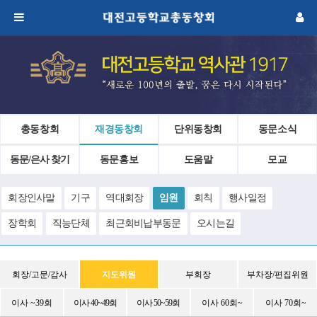
총동창회
재경동창회
단위동창회
동문소식
동문/은사 찾기
동문홍보
도움말
모교
회장인사말
기구
역대회장
임원
회칙
행사일정
장학회
직능단체
최근회비납부동문
오시는길
회장/고문/감사
지도위원
부회장
부차장/편집위원
이사 ~39회
이사 40~49회
이사 50~59회
이사 60회~
이사 70회~