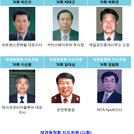
50회 박인규
50회 박태근
50회 박희전
㈜트랜스콘메탈 대표이사
커머스베이트㈜ 부사장
제일공인중개사무소 소장
재경동창회 지도위원
재경동창회 지도위원
재경동창회 지도위원
50회 이선종
50회 임대성
50회 정범희
에스넷코리아물류㈜ 대표
은천학원장
NOA Aps㈜이사
이사
재경동창회 지도위원 (51회)