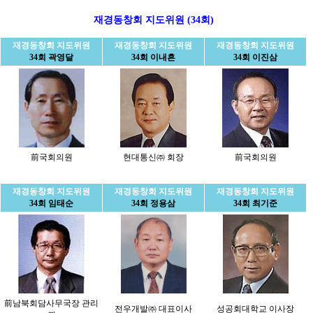
재경동창회 지도위원 (34회)
재경동창회 지도위원
재경동창회 지도위원
재경동창회 지도위원
34회 곽영달
34회 이내흔
34회 이진삼
前국회의원
현대통신㈜ 회장
前국회의원
재경동창회 지도위원
재경동창회 지도위원
재경동창회 지도위원
34회 임태순
34회 정용삼
34회 최기준
前남북회담사무국장 관리
전우개발㈜ 대표이사
성공회대학교 이사장