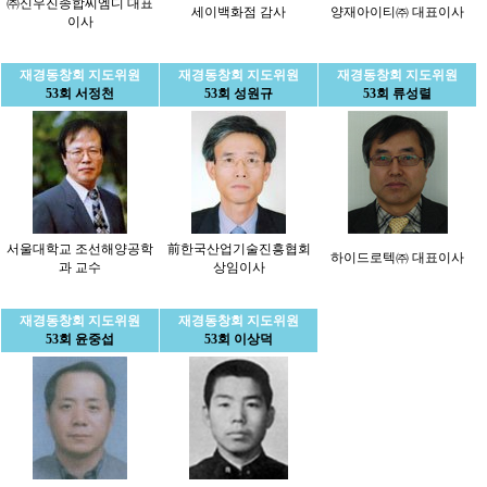
㈜신우진종합씨엠디 대표
세이백화점 감사
양재아이티㈜ 대표이사
이사
재경동창회 지도위원
재경동창회 지도위원
재경동창회 지도위원
53회 서정천
53회 성원규
53회 류성렬
서울대학교 조선해양공학
前한국산업기술진흥협회
하이드로텍㈜ 대표이사
과 교수
상임이사
재경동창회 지도위원
재경동창회 지도위원
53회 윤중섭
53회 이상덕