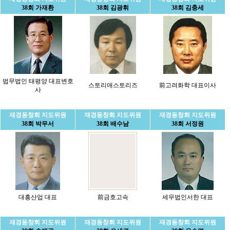
38회 가재환
38회 김광휘
38회 김충세
법무법인 태평양 대표변호
스토리애스토리즈
前고려화학 대표이사
사
재경동창회 지도위원
재경동창회 지도위원
재경동창회 지도위원
38회 박무서
38회 배수남
38회 서정원
대흥산업 대표
前금호고속
세무법인서한 대표
재경동창회 지도위원
재경동창회 지도위원
재경동창회 지도위원