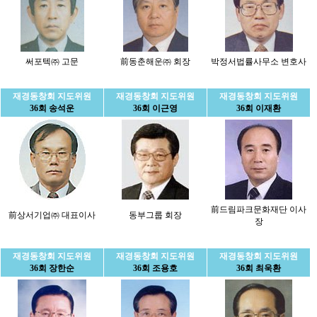
써포텍㈜ 고문
前동춘해운㈜ 회장
박정서법률사무소 변호사
재경동창회 지도위원
재경동창회 지도위원
재경동창회 지도위원
36회 송석운
36회 이근영
36회 이재환
前드림파크문화재단 이사
前상서기업㈜ 대표이사
동부그룹 회장
장
재경동창회 지도위원
재경동창회 지도위원
재경동창회 지도위원
36회 장한순
36회 조용호
36회 최욱환