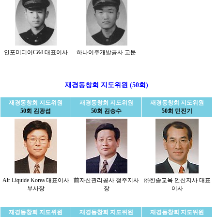
인포미디어C&I 대표이사
하나이주개발공사 고문
재경동창회 지도위원 (50회)
재경동창회 지도위원
재경동창회 지도위원
재경동창회 지도위원
50회 김광섭
50회 김승수
50회 민진기
Air Liquide Korea 대표이사
前자산관리공사 청주지사
㈜한솔교육 안산지사 대표
부사장
장
이사
재경동창회 지도위원
재경동창회 지도위원
재경동창회 지도위원