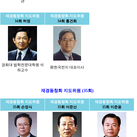
관
재경동창회 지도위원
재경동창회 지도위원
34회 허영
34회 홍건희
경희대 법학전문대학원 석
前한국전지 대표이사
좌교수
재경동창회 지도위원 (35회)
재경동창회 지도위원
재경동창회 지도위원
재경동창회 지도위원
35회 손정식
35회 어준선
35회 이준용