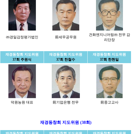
건화엔지니어링㈜ 전무 감
㈜경일감정평가법인
前세무공무원
리단장
재경동창회 지도위원
재경동창회 지도위원
재경동창회 지도위원
37회 주원식
37회 한철수
37회 한현일
덕원농원 대표
前기업은행 전무
前중고교사
재경동창회 지도위원 (38회)
재경동창회 지도위원
재경동창회 지도위원
재경동창회 지도위원