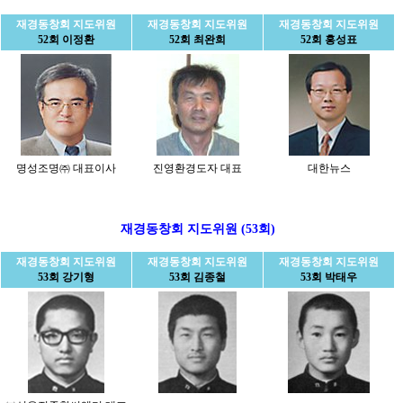
재경동창회 지도위원
재경동창회 지도위원
재경동창회 지도위원
52회 이정환
52회 최완희
52회 홍성표
명성조명㈜ 대표이사
진영환경도자 대표
대한뉴스
재경동창회 지도위원 (53회)
재경동창회 지도위원
재경동창회 지도위원
재경동창회 지도위원
53회 강기형
53회 김종철
53회 박태우