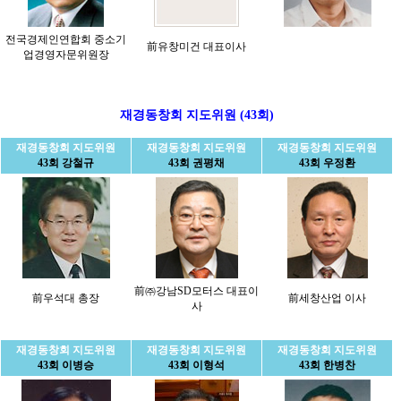
전국경제인연합회 중소기
前유창미건 대표이사
업경영자문위원장
재경동창회 지도위원 (43회)
재경동창회 지도위원
재경동창회 지도위원
재경동창회 지도위원
43회 강철규
43회 권평채
43회 우정환
前㈜강남SD모터스 대표이
前우석대 총장
前세창산업 이사
사
재경동창회 지도위원
재경동창회 지도위원
재경동창회 지도위원
43회 이병승
43회 이형석
43회 한병찬