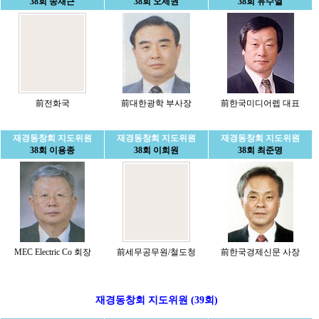
38회 송재근
38회 오세권
38회 유수열
前전화국
前대한광학 부사장
前한국미디어렙 대표
재경동창회 지도위원
재경동창회 지도위원
재경동창회 지도위원
38회 이용종
38회 이희원
38회 최준명
MEC Electric Co 회장
前세무공무원/철도청
前한국경제신문 사장
재경동창회 지도위원 (39회)