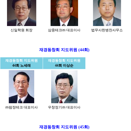
신일학원 회장
삼중테크㈜ 대표이사
법무사한병찬사무소
재경동창회 지도위원 (44회)
재경동창회 지도위원
재경동창회 지도위원
44회 노세래
44회 이상순
㈜람정테크 대표이사
우창정기㈜ 대표이사
재경동창회 지도위원 (45회)