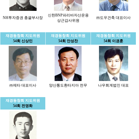
신한BNP파리바자산운용
NH투자증권 총괄부사장
㈜도우건축 대표이사
상근감사위원
재경동창회 지도위원
재경동창회 지도위원
재경동창회 지도위원
54회 신상민
54회 안성찬
54회 이권훈
㈜제타 대표이사
양산통도환타지아 전무
나우회계법인 대표
재경동창회 지도위원
54회 전영화