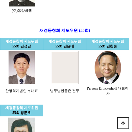
(주)동양비엠
재경동창회 지도위원 (55회)
재경동창회 지도위원
재경동창회 지도위원
재경동창회 지도위원
55회 김성남
55회 김윤태
55회 김찬중
Parsons Brinckerhoff 대표이
한영회계법인 부대표
법무법인율촌 전무
사
재경동창회 지도위원
55회 정문호