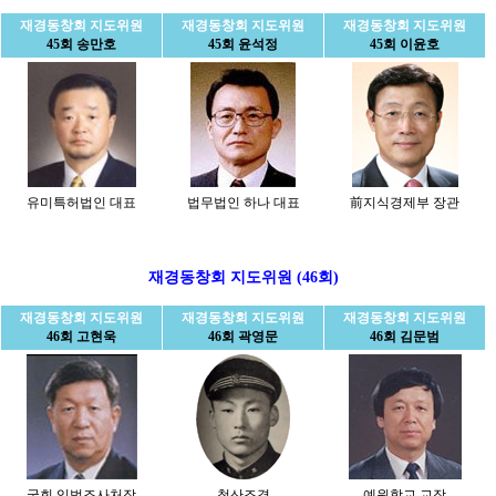
재경동창회 지도위원
재경동창회 지도위원
재경동창회 지도위원
45회 송만호
45회 윤석정
45회 이윤호
유미특허법인 대표
법무법인 하나 대표
前지식경제부 장관
재경동창회 지도위원 (46회)
재경동창회 지도위원
재경동창회 지도위원
재경동창회 지도위원
46회 고현욱
46회 곽영문
46회 김문범
국회 입법조사처장
청산조경
예원학교 교장