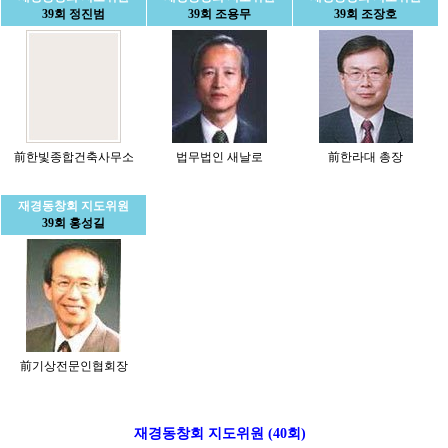
39회 정진범
39회 조용무
39회 조장호
前한빛종합건축사무소
법무법인 새날로
前한라대 총장
재경동창회 지도위원
39회 홍성길
前기상전문인협회장
재경동창회 지도위원 (40회)