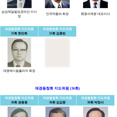
삼성제일빌딩관리단 이사
안국약품㈜ 회장
前동아제분 대표이사
장
재경동창회 지도위원
재경동창회 지도위원
35회 한만희
35회 김종린
대명메디컬플라자 회장
재경동창회 지도위원 (36회)
재경동창회 지도위원
재경동창회 지도위원
재경동창회 지도위원
36회 권융원
36회 김갑중
36회 박정서