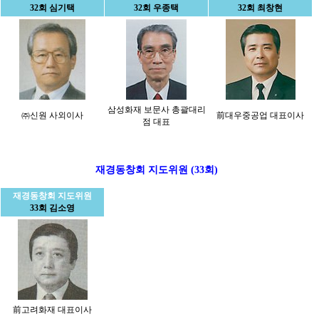
32회 심기택
32회 우종택
32회 최창현
삼성화재 보문사 총괄대리
㈜신원 사외이사
前대우중공업 대표이사
점 대표
재경동창회 지도위원 (33회)
재경동창회 지도위원
33회 김소영
前고려화재 대표이사