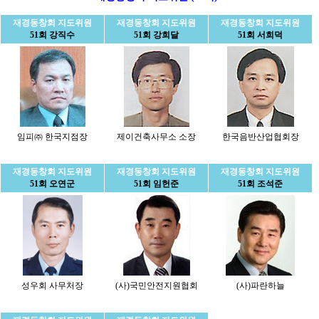
재경동창회 지도위원
재경동창회 지도위원
재경동창회 지도위원
51회 강직수
51회 강희달
51회 서희덕
임피㈜ 한국지점장
제이건축사무소 소장
한국음반산업협회장
재경동창회 지도위원
재경동창회 지도위원
재경동창회 지도위원
51회 오연군
51회 임헌준
51회 조석준
성우회 사무처장
(사)국민안전지원협회
(사)파란하늘