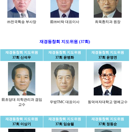
㈜전국특송 부사장
前㈜비락 대표이사
최욱환치과 원장
재경동창회 지도위원 (37회)
재경동창회 지도위원
재경동창회 지도위원
재경동창회 지도위원
37회 신석우
37회 윤병화
37회 윤영연
前초당대 의학관리과 겸임
우방TMC 대표이사
동덕여자대학교 명예교수
교수
재경동창회 지도위원
재경동창회 지도위원
재경동창회 지도위원
37회 이상기
37회 임승렬
37회 정동순