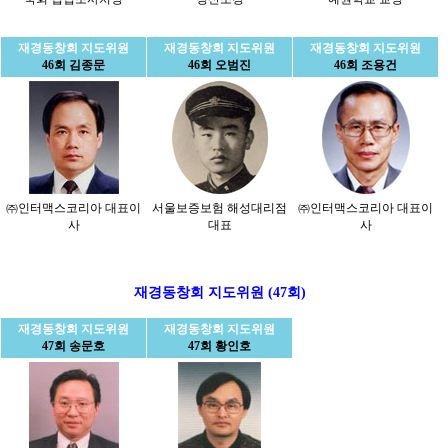
재경동창회 지도위원
재경동창회 지도위원
재경동창회 지도위원
46회 김종문
46회 오범진
46회 조용건
㈜인터맥스코리아 대표이
서울보증보험 해성대리점
㈜인터맥스코리아 대표이
사
대표
사
재경동창회 지도위원 (47회)
재경동창회 지도위원
재경동창회 지도위원
47회 송문호
47회 황인호