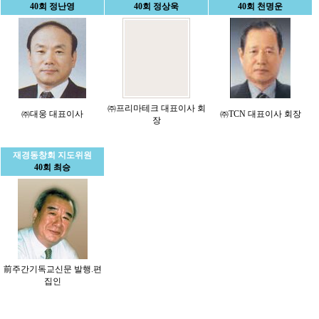
40회 정난영
40회 정상욱
40회 천명운
㈜프리마테크 대표이사 회
㈜대웅 대표이사
㈜TCN 대표이사 회장
장
재경동창회 지도위원
40회 최승
前주간기독교신문 발행.편
집인