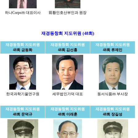
하나Corps㈜ 대표이사
前황인호산부인과 원장
재경동창회 지도위원 (48회)
재경동창회 지도위원
재경동창회 지도위원
재경동창회 지도위원
48회 금동화
48회 김선홍
48회 류제민
한국과학기울연구원
세무법인가덕 대표
동서식품㈜ 부사장
재경동창회 지도위원
재경동창회 지도위원
재경동창회 지도위원
48회 문덕규
48회 이래훈
48회 장길성