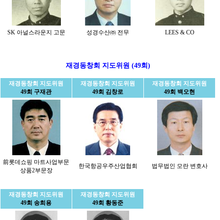
SK 아널스라운지 고문
성경수산㈜ 전무
LEES & CO
재경동창회 지도위원 (49회)
재경동창회 지도위원
재경동창회 지도위원
재경동창회 지도위원
49회 구재관
49회 김창로
49회 백오현
前롯데쇼핑 마트사업부문
한국항공우주산업협회
법무법인 모란 변호사
상품2부문장
재경동창회 지도위원
재경동창회 지도위원
49회 송희용
49회 황동준