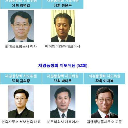
재경동창회 지도위원
재경동창회 지도위원
51회 최병갑
51회 한윤우
前예금보험공사 이사
에이엔티엔㈜ 대표이사
재경동창회 지도위원 (52회)
재경동창회 지도위원
재경동창회 지도위원
재경동창회 지도위원
52회 김의중
52회 박태호
52회 이대복
건축사무소 서보건축 대표
㈜우리회사 대표이사
김앤장법률사무소 고문