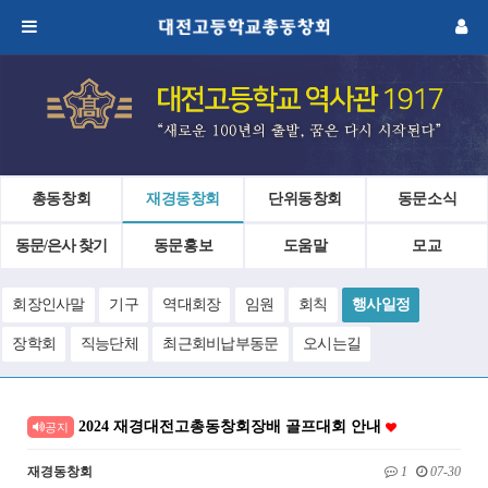
총동창회
재경동창회
단위동창회
동문소식
동문/은사 찾기
동문홍보
도움말
모교
회장인사말
기구
역대회장
임원
회칙
행사일정
장학회
직능단체
최근회비납부동문
오시는길
2024 재경대전고총동창회장배 골프대회 안내
공지
재경동창회
1
07-30