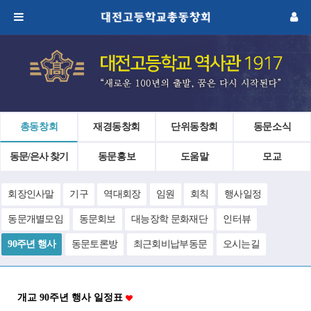
총동창회
재경동창회
단위동창회
동문소식
동문/은사 찾기
동문홍보
도움말
모교
회장인사말
기구
역대회장
임원
회칙
행사일정
동문개별모임
동문회보
대능장학 문화재단
인터뷰
90주년 행사
동문토론방
최근회비납부동문
오시는길
개교 90주년 행사 일정표