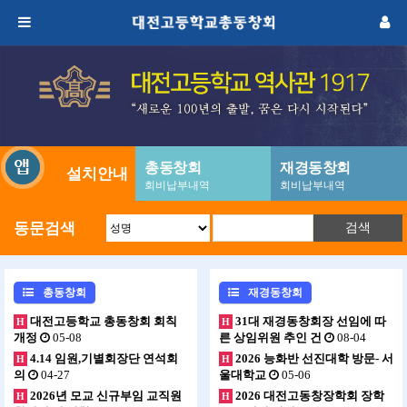
총동창회
재경동창회
설치안내
회비납부내역
회비납부내역
동문검색
검색
총동창회
재경동창회
대전고등학교 총동창회 회칙
31대 재경동창회장 선임에 따
H
H
개정
05-08
른 상임위원 추인 건
08-04
4.14 임원,기별회장단 연석회
2026 능화반 선진대학 방문- 서
H
H
의
04-27
울대학교
05-06
2026년 모교 신규부임 교직원
2026 대전고동창장학회 장학
H
H