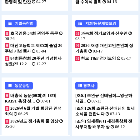
환영회 및 만찬
04-27
금 수여식 열려
04-16
기별동창회
지회/동문개별모임
호국영웅 54회 권영주 동문
과능회 정기모임과 산수연
H
H
06-26
03-17
대전고등학교 제85회 졸업 20
2026 재경 대전고언론인회 정
H
H
주년 기념 행사
03-04
기총회
03-17
84회동창회 20주년 기념행사
한모 T&F 정기모임
03-17
H
H
성료(25.12.2…
12-22
동문동정
경조사
배충식 동문(60회)이 18대
[조의] 조완규 선배님께....영문하
H
KAIST 총장 선…
07-01
시길...
07-13
2026년 6월 기별 회장단 연석
[조의] 26회 조완규 선배님의 별세
H
회의
06-25
소식을 전합니다
07-13
2026년도 정기총회 풀 영상
[조의] 임재준(61) 재경동창회 전
H
05-30
사무처장 배우자 상
06-12