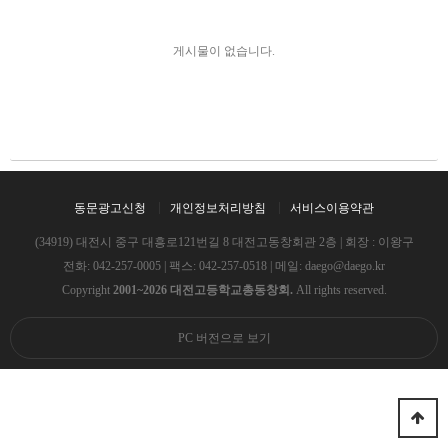
게시물이 없습니다.
동문광고신청
개인정보처리방침
서비스이용약관
(34919) 대전시 중구 대흥로121번길 8 대전고동창회관 2층 | 회장 : 이왕구
전화:
042-257-0005
| 팩스: 042-257-0518 | 메일:
daego@daego.kr
Copyright
2001~2026 대전고등학교총동창회.
All rights reserved.
PC 버전으로 보기