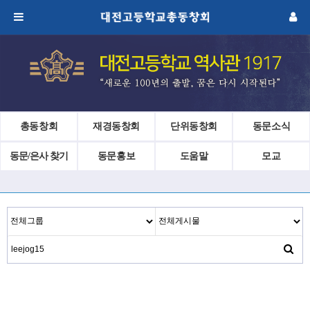
총동창회
재경동창회
단위동창회
동문소식
동문/은사 찾기
동문홍보
도움말
모교