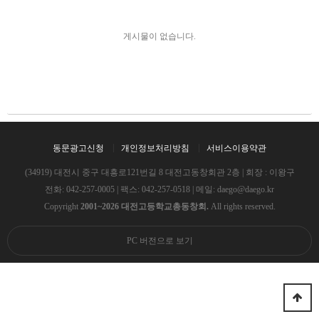
게시물이 없습니다.
동문광고신청
개인정보처리방침
서비스이용약관
(34919) 대전시 중구 대흥로121번길 8 대전고동창회관 2층 | 회장 : 이왕구
전화:
042-257-0005
| 팩스: 042-257-0518 | 메일:
daego@daego.kr
Copyright
2001~2026 대전고등학교총동창회.
All rights reserved.
PC 버전으로 보기