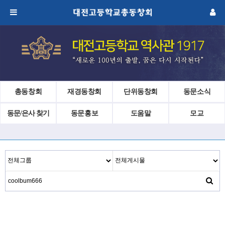
총동창회
재경동창회
단위동창회
동문소식
동문/은사 찾기
동문홍보
도움말
모교