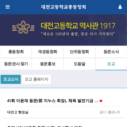
총동창회
재경동창회
단위동창회
동문소식
동문/은사 찾기
동문홍보
도움말
모교
모교소식
모교 홈페이지
45회 이윤재 동문(前 지누스 회장), 체육 발전기금 …
대전고 행정실
3
05-25