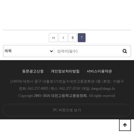
6
7
동문광고신청
개인정보처리방침
서비스이용약관
(34919) 대전시 중구 대흥로121번길 8 대전고동창회관 2층 | 회장 : 이왕구
전화:
042-257-0005
| 팩스: 042-257-0518 | 메일:
daego@daego.kr
Copyright
2001~2026 대전고등학교총동창회.
All rights reserved.
PC 버전으로 보기