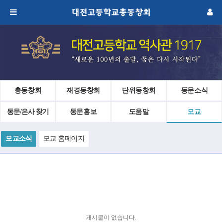
총동창회
재경동창회
단위동창회
동문소식
동문/은사 찾기
동문홍보
도움말
모교
모교소식
모교 홈페이지
게시물이 없습니다.