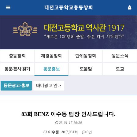
총동창회
재경동창회
단위동창회
동문소식
동문/은사 찾기
동문홍보
도움말
모교
동문광고·홍보
배너광고 안내
83회 BENZ 이수동 팀장 인사드립니다.
23-01-17 16:30
83
이수동
7,981회
0건