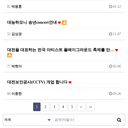
82
박용훈
01-12
대능하모니 송년concert안내
52
김상경
11-07
대전을 대표하는 전국 아티스트 플레이그라운드 축제를 만…
77
박현아
02-06
대전보안공사(CCTV) 개업 합니다
66
이종한
09-26
1
2
3
4
5