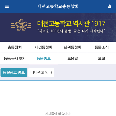
총동창회
재경동창회
단위동창회
동문소식
동문/은사 찾기
동문홍보
도움말
모교
동문광고·홍보
배너광고 안내
게시물이 없습니다.