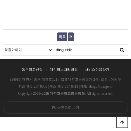
목록
동문광고신청
개인정보처리방침
서비스이용약관
(34919) 대전시 중구 대흥로121번길 8 대전고동창회관 2층 | 회장 : 이왕구
전화:
042-257-0005
| 팩스: 042-257-0518 | 메일:
daego@daego.kr
Copyright
2001~2026 대전고등학교총동창회.
All rights reserved.
PC 버전으로 보기