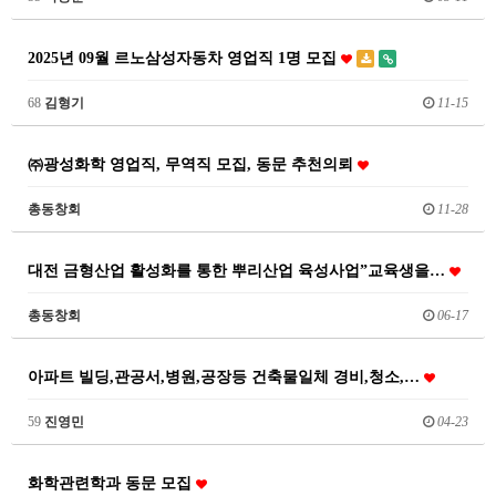
2025년 09월 르노삼성자동차 영업직 1명 모집
68
김형기
11-15
㈜광성화학 영업직, 무역직 모집, 동문 추천의뢰
총동창회
11-28
대전 금형산업 활성화를 통한 뿌리산업 육성사업”교육생을…
총동창회
06-17
아파트 빌딩,관공서,병원,공장등 건축물일체 경비,청소,…
59
진영민
04-23
화학관련학과 동문 모집