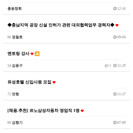
총동창회
12-16
◆충남지역 공장 신설 인허가 관련 대외협력업무 경력자◆
60
정철호
09-04
멘토링 강사
54
김용구
1
11-29
유성호텔 신입사원 모집
72
전형
11-27
[채용.추천] 르노삼성자동차 영업직 1명
68
김형기
07-09