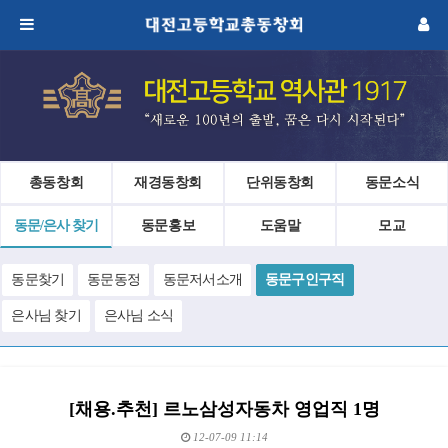
총동창회
재경동창회
단위동창회
동문소식
동문/은사 찾기
동문홍보
도움말
모교
동문찾기
동문동정
동문저서소개
동문구인구직
은사님 찾기
은사님 소식
[채용.추천] 르노삼성자동차 영업직 1명
12-07-09 11:14