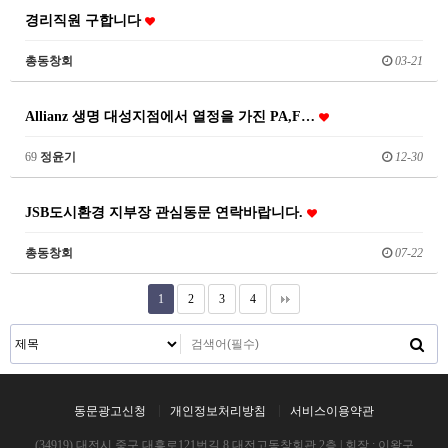
경리직원 구합니다
총동창회
03-21
Allianz 생명 대성지점에서 열정을 가진 PA,F…
69
정윤기
12-30
JSB도시환경 지부장 관심동문 연락바랍니다.
총동창회
07-22
1
2
3
4
동문광고신청
개인정보처리방침
서비스이용약관
(34919) 대전시 중구 대흥로121번길 8 대전고동창회관 2층 | 회장 : 이왕구