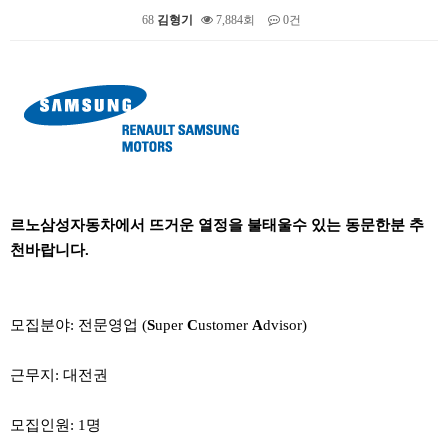
68
김형기
7,884회
0건
본문
르노삼성자동차에서 뜨거운 열정을 불태울수 있는 동문한분 추
천바랍니다.
모집분야: 전문영업 (
S
uper
C
ustomer
A
dvisor)
근무지: 대전권
모집인원: 1명