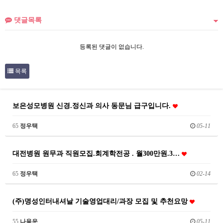
댓글목록
등록된 댓글이 없습니다.
목록
보은성모병원 신경.정신과 의사 동문님 급구입니다.
65
정우택
05-11
대전병원 원무과 직원모집.회계학전공 . 월300만원.3…
65
정우택
02-14
(주)명성인터내셔날 기술영업대리/과장 모집 및 추천요망
55
나용운
05-11