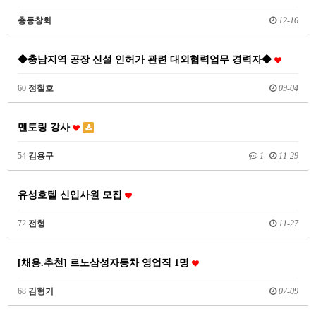
총동창회
12-16
◆충남지역 공장 신설 인허가 관련 대외협력업무 경력자◆
60
정철호
09-04
멘토링 강사
54
김용구
1
11-29
유성호텔 신입사원 모집
72
전형
11-27
[채용.추천] 르노삼성자동차 영업직 1명
68
김형기
07-09