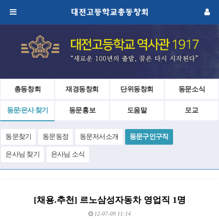
총동창회
재경동창회
단위동창회
동문소식
동문/은사 찾기
동문홍보
도움말
모교
동문찾기
동문동정
동문저서소개
동문구인구직
은사님 찾기
은사님 소식
[채용.추천] 르노삼성자동차 영업직 1명
12-07-09 11:14