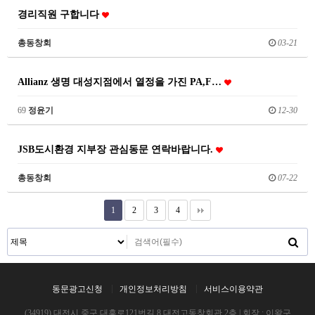
경리직원 구합니다
총동창회
03-21
Allianz 생명 대성지점에서 열정을 가진 PA,F…
69
정윤기
12-30
JSB도시환경 지부장 관심동문 연락바랍니다.
총동창회
07-22
1
2
3
4
동문광고신청
개인정보처리방침
서비스이용약관
(34919) 대전시 중구 대흥로121번길 8 대전고동창회관 2층 | 회장 : 이왕구