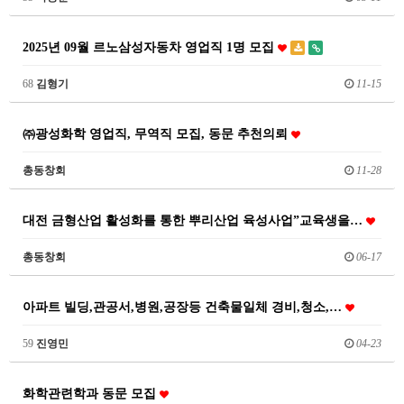
2025년 09월 르노삼성자동차 영업직 1명 모집
68
김형기
11-15
㈜광성화학 영업직, 무역직 모집, 동문 추천의뢰
총동창회
11-28
대전 금형산업 활성화를 통한 뿌리산업 육성사업”교육생을…
총동창회
06-17
아파트 빌딩,관공서,병원,공장등 건축물일체 경비,청소,…
59
진영민
04-23
화학관련학과 동문 모집