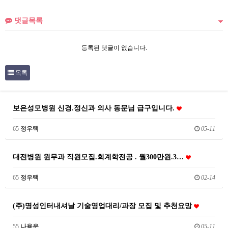
댓글목록
등록된 댓글이 없습니다.
목록
보은성모병원 신경.정신과 의사 동문님 급구입니다.
65
정우택
05-11
대전병원 원무과 직원모집.회계학전공 . 월300만원.3…
65
정우택
02-14
(주)명성인터내셔날 기술영업대리/과장 모집 및 추천요망
55
나용운
05-11