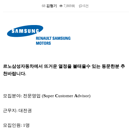
68
김형기
7,869회
0건
본문
르노삼성자동차에서 뜨거운 열정을 불태울수 있는 동문한분 추
천바랍니다.
모집분야: 전문영업 (
S
uper
C
ustomer
A
dvisor)
근무지: 대전권
모집인원: 1명