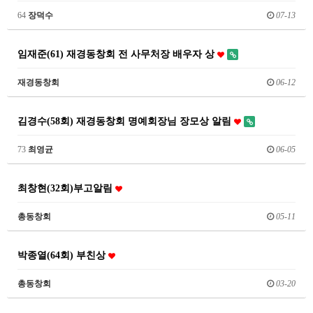
64
장덕수
07-13
임재준(61) 재경동창회 전 사무처장 배우자 상
재경동창회
06-12
김경수(58회) 재경동창회 명예회장님 장모상 알림
73
최영균
06-05
최창현(32회)부고알림
총동창회
05-11
박종열(64회) 부친상
총동창회
03-20