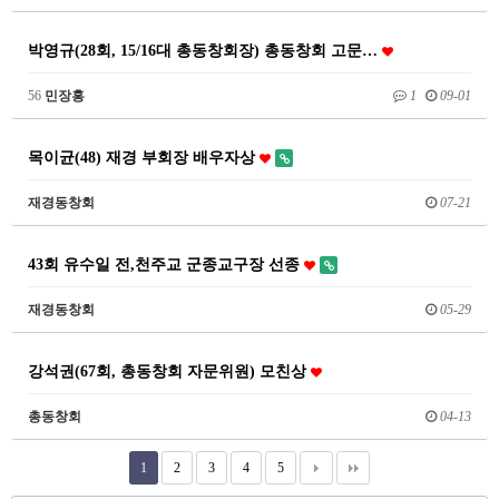
박영규(28회, 15/16대 총동창회장) 총동창회 고문…
56
민장홍
1
09-01
목이균(48) 재경 부회장 배우자상
재경동창회
07-21
43회 유수일 전,천주교 군종교구장 선종
재경동창회
05-29
강석권(67회, 총동창회 자문위원) 모친상
총동창회
04-13
1
2
3
4
5