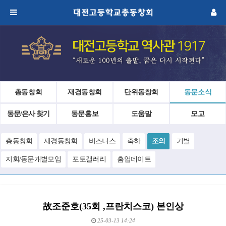
총동창회
재경동창회
단위동창회
동문소식
동문/은사 찾기
동문홍보
도움말
모교
총동창회
재경동창회
비즈니스
축하
조의
기별
지회/동문개별모임
포토갤러리
홈업데이트
故조준호(35회 ,프란치스코) 본인상
25-03-13 14:24