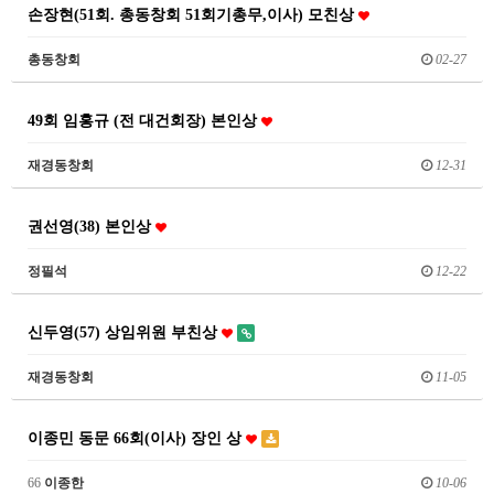
손장현(51회. 총동창회 51회기총무,이사) 모친상
총동창회
02-27
49회 임홍규 (전 대건회장) 본인상
재경동창회
12-31
권선영(38) 본인상
정필석
12-22
신두영(57) 상임위원 부친상
재경동창회
11-05
이종민 동문 66회(이사) 장인 상
66
이종한
10-06