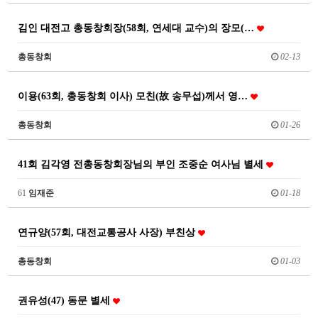
김인 대전고 총동창회장(58회, 연세대 교수)의 장모(…
총동창회
02-13
이용(63회, 총동창회 이사) 모친(故 송무섭)께서 영…
총동창회
01-26
41회 김각영 전총동창회장님의 부인 조중순 여사님 별세
61
임재준
01-18
연규양(57회, 대전교통공사 사장) 부친상
총동창회
01-03
권유성(47) 동문 별세