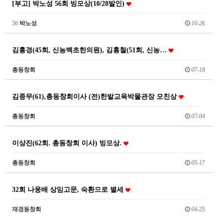
[부고] 박노성 56회 빙모상(10/28발인)
56
박노성
10-26
김홍경(45회, 신농백초한의원), 김홍철(51회, 신농…
총동창회
07-18
김종무(61),총동창회이사 (전)한밭교육박물관장 모친상
총동창회
07-04
이상진(62회. 총동창회 이사) 빙모상.
총동창회
05-17
32회 나웅배 상임고문, 숙환으로 별세
재경동창회
04-25