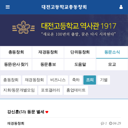
총동창회
재경동창회
단위동창회
동문소식
동문/은사 찾기
동문홍보
도움말
모교
총동창회
재경동창회
비즈니스
축하
조의
기별
지회/동문개별모임
포토갤러리
홈업데이트
강신훈(53) 동문 별세
재경동창회
1
04-29