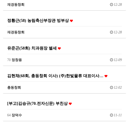
재경동창회
12-28
정황근(58) 농림축산부장관 빙부상
재경동창회
12-28
유준곤(58회) 치과원장 별세
70
정창용
12-09
김현채(68회, 총동창회 이사) (주)한빛물류 대표이사…
총동창회
12-02
[부고]김승규(70.전자신문) 부친상
64
장덕수
11-11