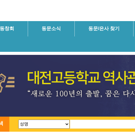
동창회
동문소식
동문/은사 찾기
색