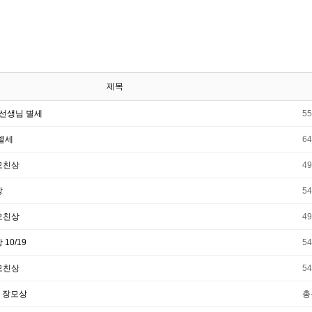
제목
 선생님 별세
5
 별세
6
모친상
4
상
5
모친상
4
10/19
5
모친상
5
문 장모상
총