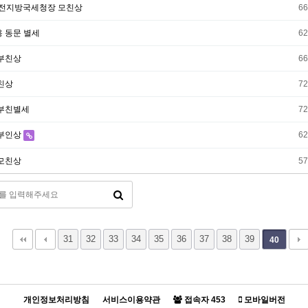
대전지방국세청장 모친상
6
용 동문 별세
6
 부친상
6
부친상
7
 부친별세
7
 부인상
6
 모친상
5
31
32
33
34
35
36
37
38
39
40
개인정보처리방침
서비스이용약관
접속자
453
모바일버전