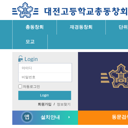
총동창회
재경동창회
단위
모교
자동로그인
회원가입
/
정보찾기
동문검
설치안내