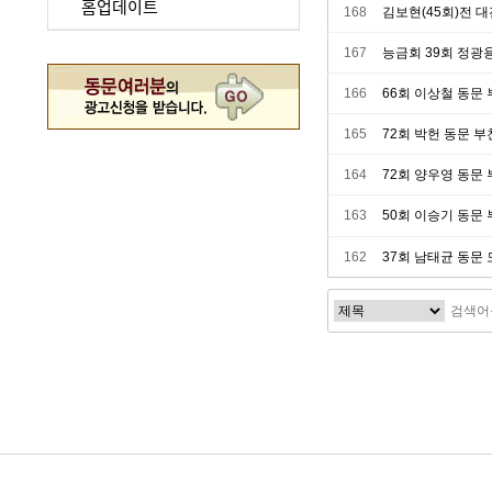
홈업데이트
168
김보현(45회)전 
167
능금회 39회 정광
166
66회 이상철 동문
165
72회 박헌 동문 
164
72회 양우영 동문
163
50회 이승기 동문
162
37회 남태균 동문
이전
다음
맨끝