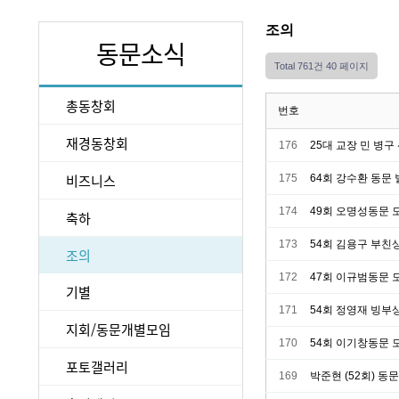
조의
동문소식
Total 761건
40 페이지
총동창회
번호
재경동창회
176
25대 교장 민 병구
비즈니스
175
64회 강수환 동문
174
49회 오명성동문 
축하
173
54회 김용구 부친
조의
172
47회 이규범동문 
기별
171
54회 정영재 빙부상 
지회/동문개별모임
170
54회 이기창동문 
포토갤러리
169
박준현 (52회) 동