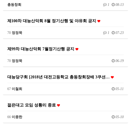
총동창회
1
08-13
제100차 대능산악회 8월 정기산행 및 야유회 공지
70
정정묵
1
07-23
제99차 대능산악회 7월정기산행 공지
70
정정묵
06-19
대능당구회 [2018년 대전고등학교 총동창회장배 3쿠션…
67
이철희
05-11
젊은대고 모임 성황리 종료
66
이종한
05-10