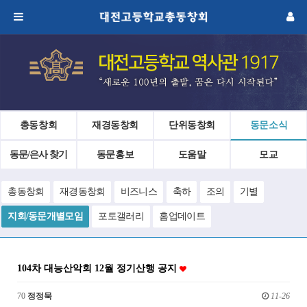
총동창회
재경동창회
단위동창회
동문소식
동문/은사 찾기
동문홍보
도움말
모교
총동창회
재경동창회
비즈니스
축하
조의
기별
지회/동문개별모임
포토갤러리
홈업데이트
104차 대능산악회 12월 정기산행 공지
70
정정묵
11-26