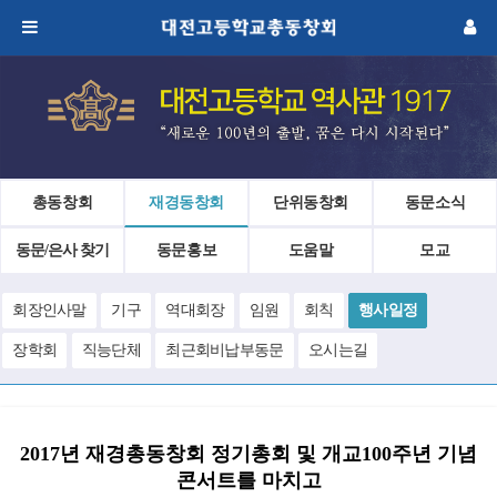
총동창회
재경동창회
단위동창회
동문소식
동문/은사 찾기
동문홍보
도움말
모교
회장인사말
기구
역대회장
임원
회칙
행사일정
장학회
직능단체
최근회비납부동문
오시는길
2017년 재경총동창회 정기총회 및 개교100주년 기념
콘서트를 마치고