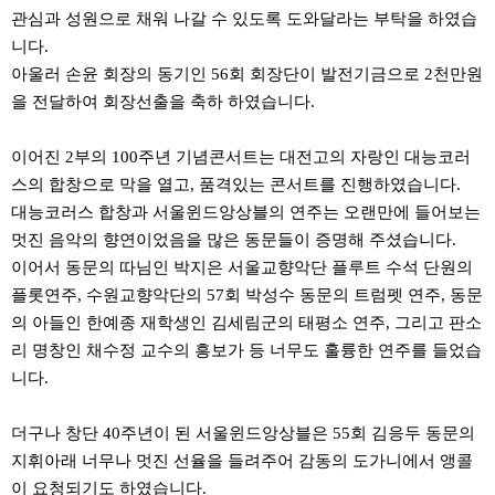
관심과 성원으로 채워 나갈 수 있도록 도와달라는 부탁을 하였습
니다.
아울러 손윤 회장의 동기인 56회 회장단이 발전기금으로 2천만원
을 전달하여 회장선출을 축하 하였습니다.
이어진 2부의 100주년 기념콘서트는 대전고의 자랑인 대능코러
스의 합창으로 막을 열고, 품격있는 콘서트를 진행하였습니다.
대능코러스 합창과 서울윈드앙상블의 연주는 오랜만에 들어보는
멋진 음악의 향연이었음을 많은 동문들이 증명해 주셨습니다.
이어서 동문의 따님인 박지은 서울교향악단 플루트 수석 단원의
플롯연주, 수원교향악단의 57회 박성수 동문의 트럼펫 연주, 동문
의 아들인 한예종 재학생인 김세림군의 태평소 연주, 그리고 판소
리 명창인 채수정 교수의 흥보가 등 너무도 훌륭한 연주를 들었습
니다.
더구나 창단 40주년이 된 서울윈드앙상블은 55회 김응두 동문의
지휘아래 너무나 멋진 선율을 들려주어 감동의 도가니에서 앵콜
이 요청되기도 하였습니다.