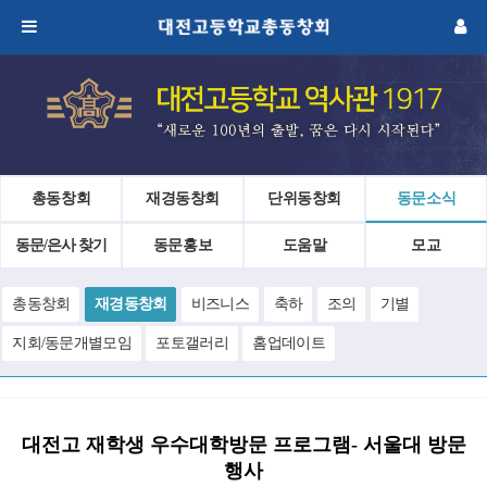
총동창회
재경동창회
단위동창회
동문소식
동문/은사 찾기
동문홍보
도움말
모교
총동창회
재경동창회
비즈니스
축하
조의
기별
지회/동문개별모임
포토갤러리
홈업데이트
대전고 재학생 우수대학방문 프로그램- 서울대 방문
행사