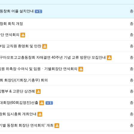
동창회 어플 설치안내
총
+ 1
창회 회칙 개정
총
회장단 연석회의
총
규부임 교직원 환영회 및 만찬
총
 구마모토고교총동창회 자매결연 40주년 기념 교류 방문단 모집안내
총
임원 위촉장 수여식 및 임원ㆍ기별회장단 연석회의
총
 회장단(기회장,기총무) 회의
총
집행부 & 고문단 상견례
총
대회장(60회김영진)선출
총
+ 1
회 임시총회 개최안내
총
 기별 동창회 회장단 연석회의’ 개최
총