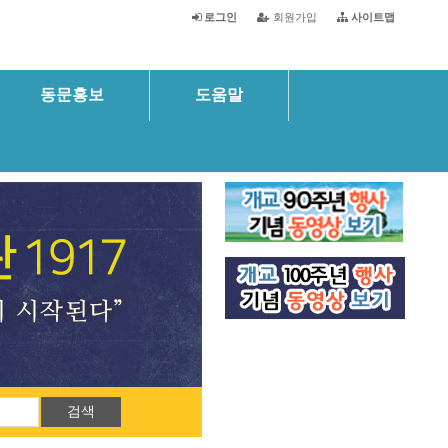
로그인
회원가입
사이트맵
동문홍보
도움말
총동창회
검색