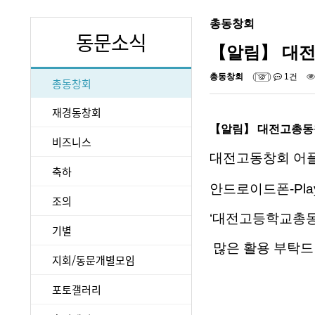
총동창회
동문소식
【알림】 대
총동창회
(
)
1건
총동창회
재경동창회
【알림】 대전고총동
비즈니스
대전고동창회 어플
축하
안드로이드폰-Pl
조의
‘대전고등학교총동
기별
많은 활용 부탁
지회/동문개별모임
포토갤러리