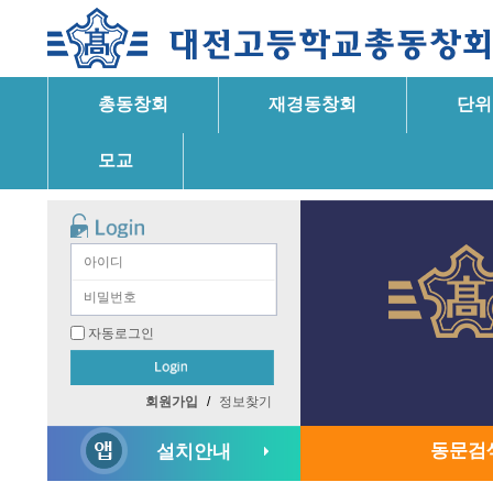
총동창회
재경동창회
단위
모교
자동로그인
회원가입
/
정보찾기
동문검
설치안내