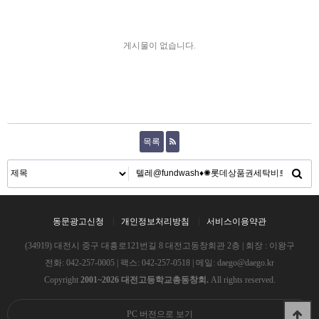
게시물이 없습니다.
목록
동문광고신청
개인정보처리방침
서비스이용약관
(34919) 대전시 중구 대흥로121번길 8 대전고동창회관 2층 | 회장 : 이왕구
전화:
042-257-0005
| 팩스: 042-257-0518 | 메일:
daego@daego.kr
Copyright
2001~2026 대전고등학교총동창회.
All rights reserved.
PC 버전으로 보기