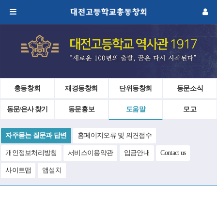
총동창회
재경동창회
단위동창회
동문소식
동문/은사 찾기
동문홍보
도움말
모교
자주묻는 질문과 답변
홈페이지오류 및 의견접수
개인정보처리방침
서비스이용약관
입금안내
Contact us
사이트맵
앱설치