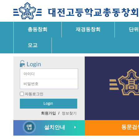
총동창회
재경동창회
단위
모교
자동로그인
회원가입
/
정보찾기
동문검
설치안내