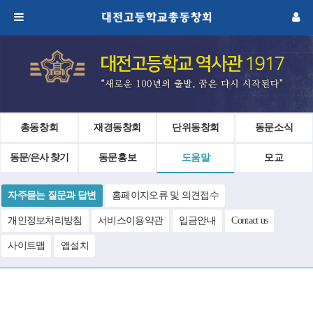
총동창회
재경동창회
단위동창회
동문소식
동문/은사 찾기
동문홍보
도움말
모교
자주묻는 질문과 답변
홈페이지오류 및 의견접수
개인정보처리방침
서비스이용약관
입금안내
Contact us
사이트맵
앱설치