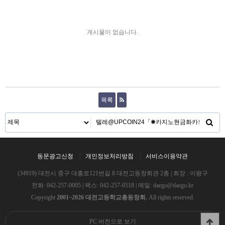
게시물이 없습니다.
목록
동문광고신청
개인정보처리방침
서비스이용약관
(34919) 대전시 중구 대흥로121번길 8 대전고동창회관 2층 | 회장 : 이왕구
전화:
042-257-0005
| 팩스: 042-257-0518 | 메일:
daego@daego.kr
Copyright
2001~2026 대전고등학교총동창회.
All rights reserved.
PC 버전으로 보기