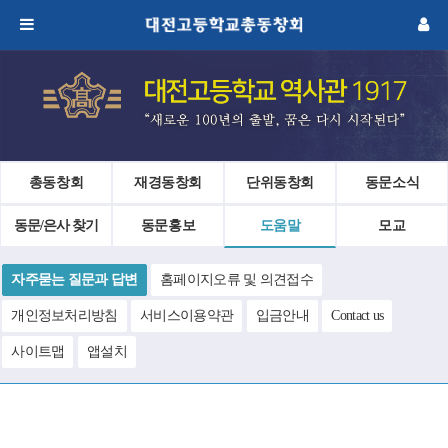
총동창회
재경동창회
단위동창회
동문소식
동문/은사 찾기
동문홍보
도움말
모교
자주묻는 질문과 답변
홈페이지오류 및 의견접수
개인정보처리방침
서비스이용약관
입금안내
Contact us
사이트맵
앱설치