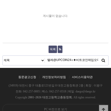
게시물이 없습니다.
목록
동문광고신청
개인정보처리방침
서비스이용약관
(34919) 대전시 중구 대흥로121번길 8 대전고동창회관 2층 | 회장 : 이왕구
전화:
042-257-0005
| 팩스: 042-257-0518 | 메일:
daego@daego.kr
Copyright
2001~2026 대전고등학교총동창회.
All rights reserved.
PC 버전으로 보기