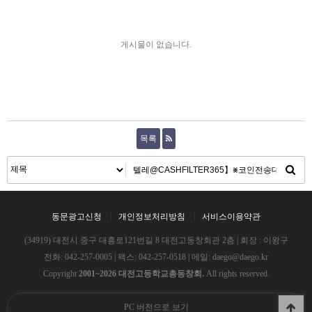
게시물이 없습니다.
목록
동문광고신청
개인정보처리방침
서비스이용약관
(34919) 대전시 중구 대흥로121번길 8 대전고동창회관 2층 | 회장 : 이왕구
전화:
042-257-0005
| 팩스: 042-257-0518 | 메일:
daego@daego.kr
Copyright
2001~2026 대전고등학교총동창회.
All rights reserved.
PC 버전으로 보기