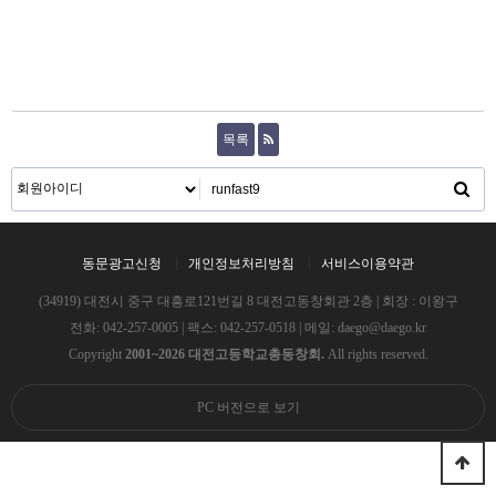
목록
동문광고신청
개인정보처리방침
서비스이용약관
(34919) 대전시 중구 대흥로121번길 8 대전고동창회관 2층 | 회장 : 이왕구
전화:
042-257-0005
| 팩스: 042-257-0518 | 메일:
daego@daego.kr
Copyright
2001~2026 대전고등학교총동창회.
All rights reserved.
PC 버전으로 보기