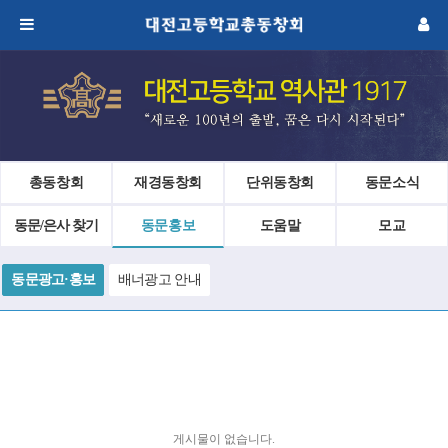
총동창회
재경동창회
단위동창회
동문소식
동문/은사 찾기
동문홍보
도움말
모교
동문광고·홍보
배너광고 안내
게시물이 없습니다.