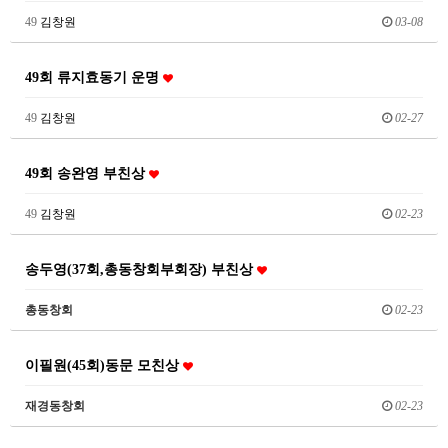
49
김창원
03-08
49회 류지효동기 운명
49
김창원
02-27
49회 송완영 부친상
49
김창원
02-23
송두영(37회,총동창회부회장) 부친상
총동창회
02-23
이필원(45회)동문 모친상
재경동창회
02-23