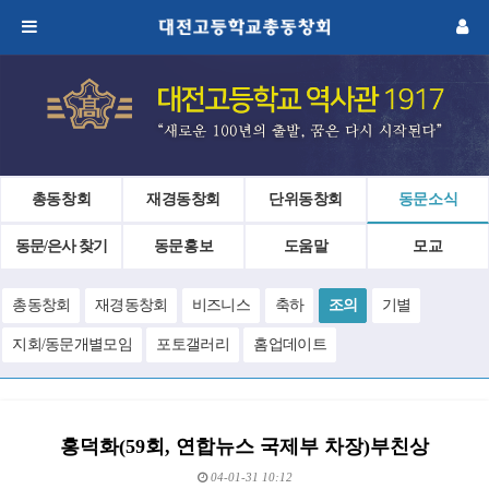
총동창회
재경동창회
단위동창회
동문소식
동문/은사 찾기
동문홍보
도움말
모교
총동창회
재경동창회
비즈니스
축하
조의
기별
지회/동문개별모임
포토갤러리
홈업데이트
홍덕화(59회, 연합뉴스 국제부 차장)부친상
04-01-31 10:12