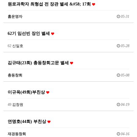
원로과학자 최형섭 전 장관 별세 &#58; 17회
홈운영자
05-31
62기 임선빈 장인 별세
62
신일호
05-28
김규태(23회) 총동창회고문 별세
총동창회
05-08
이규옥(49회)부친상
49
김창원
04-19
연명호(44회) 부친상
재경동창회
04-16