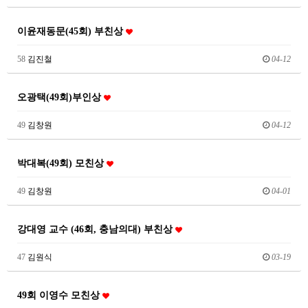
이윤재동문(45회) 부친상
58
김진철
04-12
오광택(49회)부인상
49
김창원
04-12
박대복(49회) 모친상
49
김창원
04-01
강대영 교수 (46회, 충남의대) 부친상
47
김원식
03-19
49회 이영수 모친상