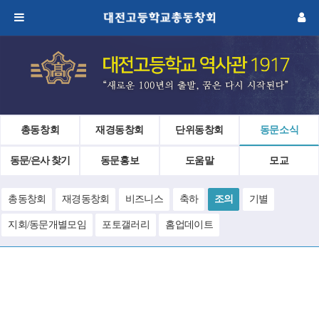
총동창회
재경동창회
단위동창회
동문소식
동문/은사 찾기
동문홍보
도움말
모교
총동창회
재경동창회
비즈니스
축하
조의
기별
지회/동문개별모임
포토갤러리
홈업데이트