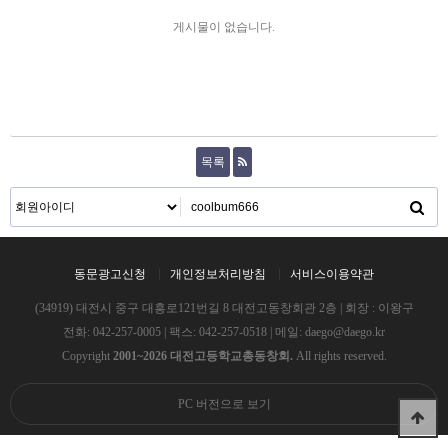
게시물이 없습니다.
목록
동문광고신청
개인정보처리방침
서비스이용약관
(34919) 대전시 중구 대흥로121번길 8 대전고동창회관 2층 | 회장 : 이왕구
전화:
042-257-0005
| 팩스: 042-257-0518 | 메일:
daego@daego.kr
Copyright
2001~2026 대전고등학교총동창회.
All rights reserved.
PC 버전으로 보기