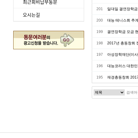
최근회비납부동문
201
일대일 결연장학금
오시는길
200
대능 테니스회 추계
199
결연장학금 모금 
198
2017년 총동창회
197
아성장학재단(이사장
196
대능코러스 대한민
195
재경총동창회 201
다음
맨끝