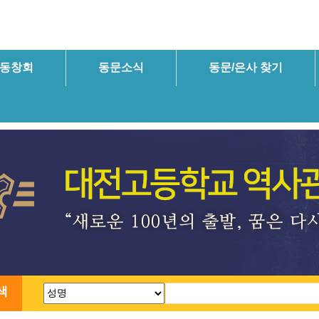
동창회
동문소식
동문/은사 찾기
색