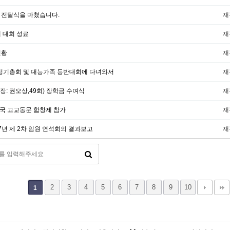
 전달식을 마쳤습니다.
재
 대회 성료
재
현황
재
 정기총회 및 대능가족 등반대회에 다녀와서
재
: 권오상,49회) 장학금 수여식
재
국 고교동문 합창제 참가
재
7년 제 2차 임원 연석회의 결과보고
재
2
3
4
5
6
7
8
9
10
1