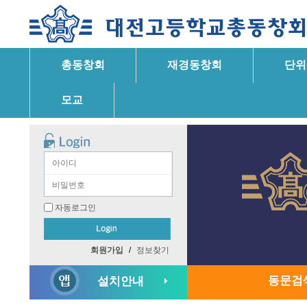
총동창회
재경동창회
단위
모교
자동로그인
회원가입
/
정보찾기
동문검
설치안내