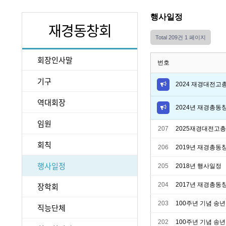
행사일정
재경동창회
Total 209건
1 페이지
회장인사말
번호
기구
2024 재경대전
역대회장
2024년 재경총동
임원
207
2025재경대전고
회칙
206
2019년 재경총동
행사일정
205
2018년 행사일정
장학회
204
2017년 재경총동
203
100주년 기념 송
직능단체
202
100주년 기념 송