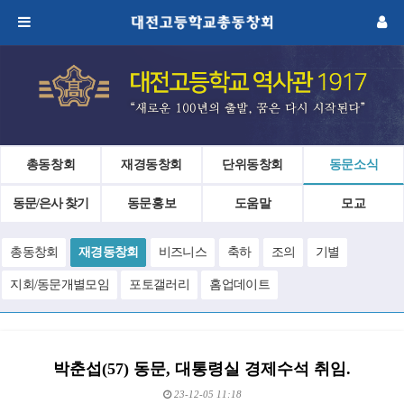
총동창회
재경동창회
단위동창회
동문소식
동문/은사 찾기
동문홍보
도움말
모교
총동창회
재경동창회
비즈니스
축하
조의
기별
지회/동문개별모임
포토갤러리
홈업데이트
박춘섭(57) 동문, 대통령실 경제수석 취임.
23-12-05 11:18