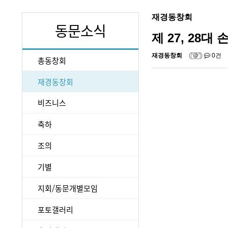
재경동창회
동문소식
제 27, 28대
재경동창회
(
)
0건
총동창회
재경동창회
비즈니스
축하
조의
기별
지회/동문개별모임
포토갤러리