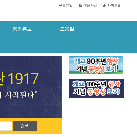
로그인
회원가입
사이트맵
동문홍보
도움말
재경동창회
검색